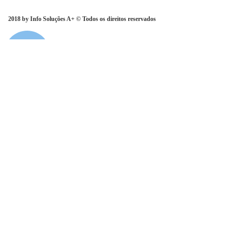
Rua André Rocha, 4838 Jacarepaguá
2018 by Info Soluções A+ © Todos os direitos reservados